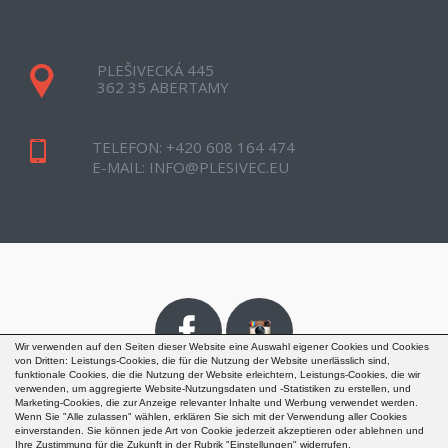
PLEŠIVECKÁ 445
362 35 ABERTAMY
TELEFON:
+420 608 164 474
E-MAIL:
INFO@PLESIVEC.EU
Wir verwenden auf den Seiten dieser Website eine Auswahl eigener Cookies und Cookies
von Dritten: Leistungs-Cookies, die für die Nutzung der Website unerlässlich sind,
funktionale Cookies, die die Nutzung der Website erleichtern, Leistungs-Cookies, die wir
verwenden, um aggregierte Website-Nutzungsdaten und -Statistiken zu erstellen, und
Marketing-Cookies, die zur Anzeige relevanter Inhalte und Werbung verwendet werden.
Wenn Sie "Alle zulassen" wählen, erklären Sie sich mit der Verwendung aller Cookies
einverstanden. Sie können jede Art von Cookie jederzeit akzeptieren oder ablehnen und
Ihre Zustimmung für die Zukunft in der Rubrik "Einstellungen" widerrufen.