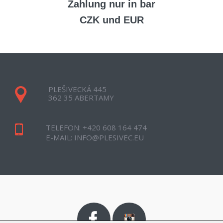
Zahlung nur in bar
CZK und EUR
PLEŠIVECKÁ 445
362 35 ABERTAMY
TELEFON:
+420 608 164 474
E-MAIL:
INFO@PLESIVEC.EU