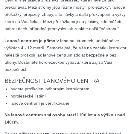
překonávat. Mezi stromy jsou různé mosty, "prolézačky", lanové
překážky, přejezdy, zhupy, sítě, lávky a další překvapení a výzvy,
které na Vás čekají. Mezi překážkami jsou plošiny, kde můžete
nabrat dech, případně promyslet jak zdoláte další "nástrahu".
Lanové centrum je přímo v lese
na stromech, umístěné ve
výškách 4 - 12 metrů. Samozřejmě, že Vás na začátku instruktor
náležitě proškolí jak lanové centrum zdolat bezpečně a bez
úhony. Dostanete horolezeckou výbavu, která zajistí Vaší
bezpečnost.
BEZPEČNOST LANOVÉHO CENTRA
budete proškoleni odborným instruktorem
horolezecké jištění
lanové centrum je certifikované
Na lanové centrum smí osoby starší 10ti let a s výškou nad
140cm.
Pakliže přijedete s dětmi, postavili jsme pro ně i dětské lanové