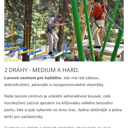
2 DRÁHY - MEDIUM A HARD.
Lanové centrum pro každého
, kdo má rád zábavu,
dobrodružství, adrenalin a nezapomenutelné okamžiky.
Naše lanové centrum je unikátní adrenalinový kousek, celé
horolezčení začíná sjezdem na křižovatku velkého lanového
parku, kde si pak vyberete ze dvou tras. Jedna obtížnější a jedna
lehčí pro začátečníky.
Centrum se skládá z různých překážek, které máte za úkol