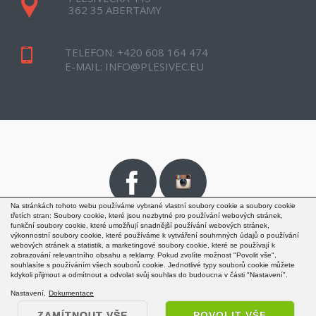
362 35 ABERTAMY
TELEFON:
+420 608 164 474
E-MAIL:
INFO@PLESIVEC.EU
Na stránkách tohoto webu používáme vybrané vlastní soubory cookie a soubory cookie
třetích stran: Soubory cookie, které jsou nezbytné pro používání webových stránek,
funkční soubory cookie, které umožňují snadnější používání webových stránek,
výkonnostní soubory cookie, které používáme k vytváření souhrnných údajů o používání
webových stránek a statistik, a marketingové soubory cookie, které se používají k
zobrazování relevantního obsahu a reklamy. Pokud zvolíte možnost "Povolit vše",
souhlasíte s používáním všech souborů cookie. Jednotlivé typy souborů cookie můžete
kdykoli přijmout a odmítnout a odvolat svůj souhlas do budoucna v části "Nastavení".
AREÁL PLEŠIVEC
© 2026
Nastavení
Dokumentace
ZAMÍTNOUT VŠE
POVOLIT VŠE