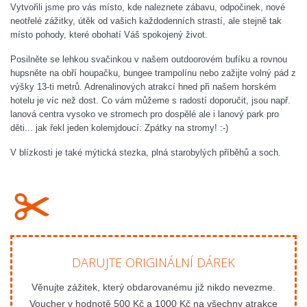
Vytvořili jsme pro vás místo, kde naleznete zábavu, odpočinek, nové
neotřelé zážitky, útěk od vašich každodenních strastí, ale stejně tak
místo pohody, které obohatí Váš spokojený život.
Posilněte se lehkou svačinkou v našem outdoorovém bufíku a rovnou
hupsněte na obří houpačku, bungee trampolínu nebo zažijte volný pád z
výšky 13-ti metrů. Adrenalinových atrakcí hned při našem horském
hotelu je víc než dost. Co vám můžeme s radostí doporučit, jsou např.
lanová centra vysoko ve stromech pro dospělé ale i lanový park pro
děti... jak řekl jeden kolemjdoucí: Zpátky na stromy! :-)
V blízkosti je také mýtická stezka, plná starobylých příběhů a soch.
DARUJTE ORIGINÁLNÍ DÁREK
Věnujte zážitek, který obdarovanému již nikdo nevezme.
Voucher v hodnotě 500 Kč a 1000 Kč na všechny atrakce