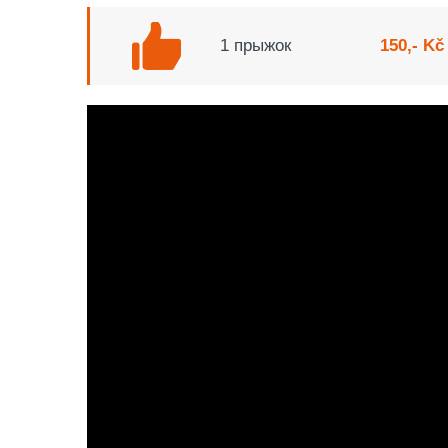
1 прыжок
150,- Kč